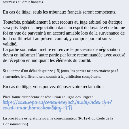
soumises au droit français.
En cas de litige, seuls les tribunaux français seront compétents.
Toutefois, préalablement à tout recours au juge arbitral ou étatique,
sera privilégiée la négociation dans un esprit de loyauté et de bonne
foi en vue de parvenir à un accord amiable lors de la survenance de
tout conflit relatif au présent contrat, y compris portant sur sa
validité.
La partie souhaitant mettre en œuvre le processus de négociation
devra en informer l’autre partie par lettre recommandée avec accusé
de réception en indiquant les éléments du conflit.
Si au terme d’un délai de quinze (15) jours, les parties ne parvenaient pas à
s’entendre, le différend sera soumis à la juridiction compétente.
En cas de litige, vous pouvez déposer votre réclamation
Plate-forme européenne de résolution en ligne des litiges :
https://ec.europa.eu/consumers/odr/main/index.cfm?
event=main.home.show&lng=FR
La procédure est gratuite pour le consommateur (R612-1 du Code de la
Consommation).