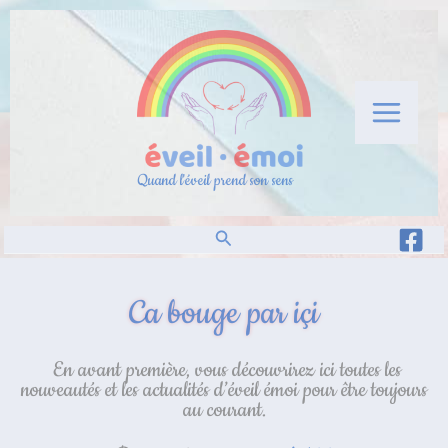
Aller
au
contenu
Quand l'éveil prend son sens
Rechercher
Ca bouge par içi
En avant première, vous découvrirez ici toutes les
nouveautés et les actualités d’éveil émoi pour être toujours
au courant.