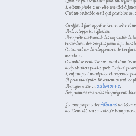
Quoi de plus rassurant pour un enfant q
L’album photo a un rôle essentiel à joue
C’est un véritable outil qui participe au
En effet, il fait appel à la mémoire et 
Il développe la réflexion.
Il se prête au travail des capacités de l
l’introduire dès son plus jeune âge dans l
Ce travail de développement de l’enfant 
monde ».
Cet outil se veut être rassurant dans les m
de frustration par lesquels l’enfant pass
L’enfant peut manipuler et emporter par
Il peut manipuler librement et seul les ph
autonomie
Il gagne aussi en
.
Ses premiers souvenirs s’imprègnent douc
Albums
Je vous propose des
de 18cm x 
de 10cm x15 cm sous vinyle transparent