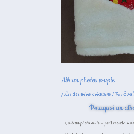
Album photos souple
Les dernières créations
Evei
/
/ Par
Pourquoi un alb
L’album photo ou le « petit monde » de 