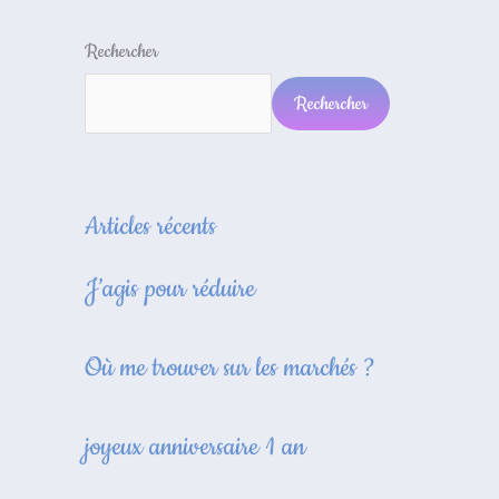
Rechercher
Rechercher
Articles récents
J’agis pour réduire
Où me trouver sur les marchés ?
joyeux anniversaire 1 an