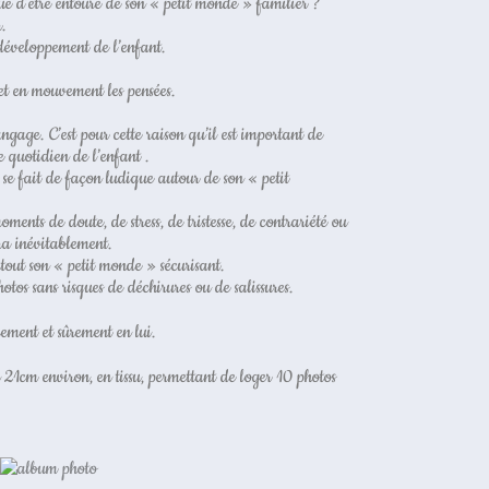
ue d’être entouré de son « petit monde » familier ?
r.
 développement de l’enfant.
met en mouvement les pensées.
angage. C’est pour cette raison qu’il est important de
e quotidien de l’enfant .
se fait de façon ludique autour de son « petit
oments de doute, de stress, de tristesse, de contrariété ou
era inévitablement.
tout son « petit monde » sécurisant.
otos sans risques de déchirures ou de salissures.
ement et sûrement en lui.
21cm environ, en tissu, permettant de loger 10 photos
.